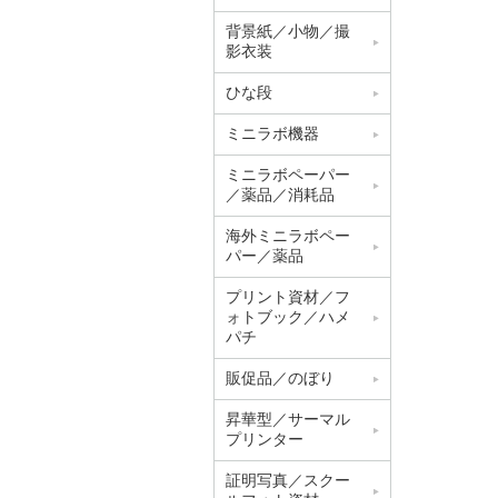
背景紙／小物／撮
影衣装
ひな段
ミニラボ機器
ミニラボペーパー
／薬品／消耗品
海外ミニラボペー
パー／薬品
プリント資材／フ
ォトブック／ハメ
パチ
販促品／のぼり
昇華型／サーマル
プリンター
証明写真／スクー