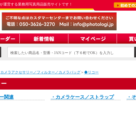
が運営する業務用写真用品販売サイトです！
検索したい商品名・型番・JANコード（下６桁でOK）を入力し
てください
＞
カメラアクセサリー／フィルター／カメラバッグ
＞
◆リコー
コー
ー関連
・カメラケース／ストラップ
・