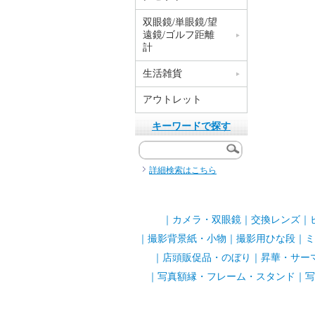
双眼鏡/単眼鏡/望
遠鏡/ゴルフ距離
計
生活雑貨
アウトレット
キーワードで探す
詳細検索はこちら
｜
カメラ・双眼鏡
｜
交換レンズ
｜
｜
撮影背景紙・小物
｜
撮影用ひな段
｜
ミ
｜
店頭販促品・のぼり
｜
昇華・サー
｜
写真額縁・フレーム・スタンド
｜
写