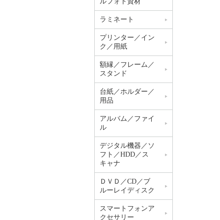
ルフォト資材
ラミネート
プリンター／イン
ク／用紙
額縁／フレーム／
スタンド
台紙／ホルダー／
用品
アルバム／ファイ
ル
デジタル機器／ソ
フト／HDD／ス
キャナ
ＤＶＤ／CD／ブ
ルーレイディスク
スマートフォンア
クセサリー