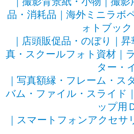
｜
撮影背景紙・小物
｜
撮影
品・消耗品
｜
海外ミニラボ
ォトブック
｜
店頭販促品・のぼり
｜
昇
真・スクールフォト資材
｜
ター・
｜
写真額縁・フレーム・ス
バム・ファイル・スライド
ップ用
｜
スマートフォンアクセサ