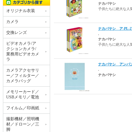
ナカバヤシ
子供たちに絶大な人
オリジナル衣装
カメラ
ナカバヤシ ア-PL-2
交換レンズ
.
ナカバヤシ
ビデオカメラ/ア
子供たちに絶大な人
クションカメラ/
業務用ビデオカメ
ラ
ナカバヤシ アンパンマ
.
カメラアクセサリ
ナカバヤシ
ー／フィルター／
カメラバッグ
メモリーカード／
USBメモリ／電池
フイルム／印画紙
撮影機材／照明機
材／ドローン／三
脚