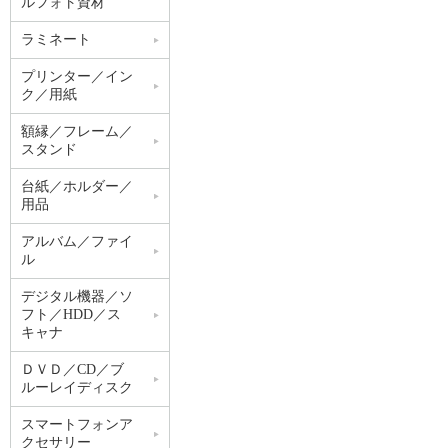
ルフォト資材
ラミネート
プリンター／イン
ク／用紙
額縁／フレーム／
スタンド
台紙／ホルダー／
用品
アルバム／ファイ
ル
デジタル機器／ソ
フト／HDD／ス
キャナ
ＤＶＤ／CD／ブ
ルーレイディスク
スマートフォンア
クセサリー