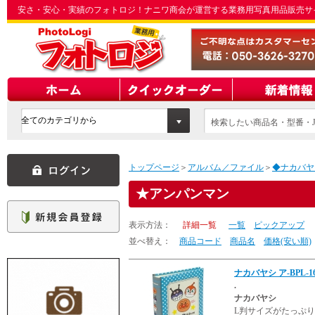
安さ・安心・実績のフォトロジ！ナニワ商会が運営する業務用写真用品販売サ
検索したい商品名・型番・J
てください
トップページ
＞
アルバム／ファイル
＞
◆ナカバヤ
アンパンマン
表示方法：
詳細一覧
一覧
ピックアップ
並べ替え：
商品コード
商品名
価格(安い順)
ナカバヤシ ア-BPL-
.
ナカバヤシ
L判サイズがたっぷ