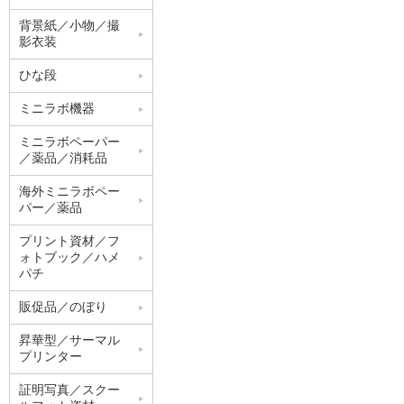
背景紙／小物／撮
影衣装
ひな段
ミニラボ機器
ミニラボペーパー
／薬品／消耗品
海外ミニラボペー
パー／薬品
プリント資材／フ
ォトブック／ハメ
パチ
販促品／のぼり
昇華型／サーマル
プリンター
証明写真／スクー