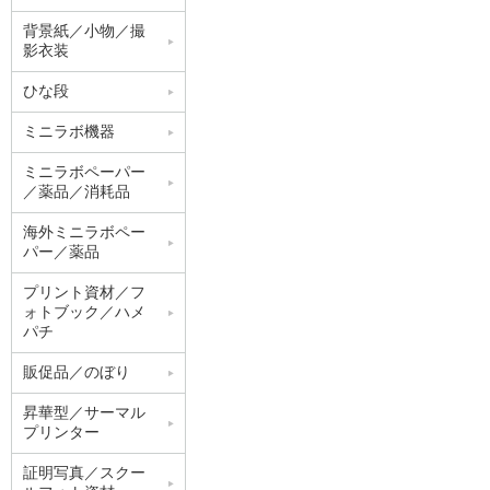
背景紙／小物／撮
影衣装
ひな段
ミニラボ機器
ミニラボペーパー
／薬品／消耗品
海外ミニラボペー
パー／薬品
プリント資材／フ
ォトブック／ハメ
パチ
販促品／のぼり
昇華型／サーマル
プリンター
証明写真／スクー