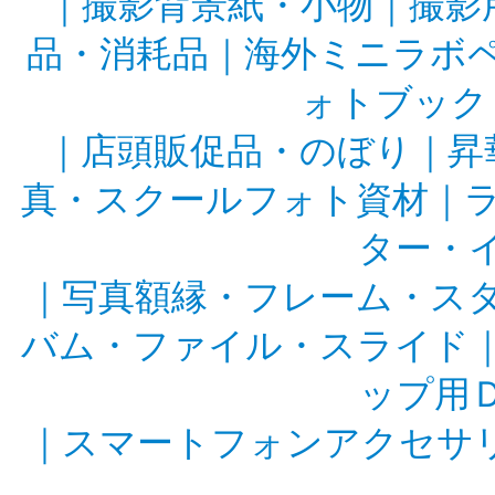
｜
撮影背景紙・小物
｜
撮影
品・消耗品
｜
海外ミニラボ
ォトブック
｜
店頭販促品・のぼり
｜
昇
真・スクールフォト資材
｜
ター・
｜
写真額縁・フレーム・ス
バム・ファイル・スライド
ップ用
｜
スマートフォンアクセサ