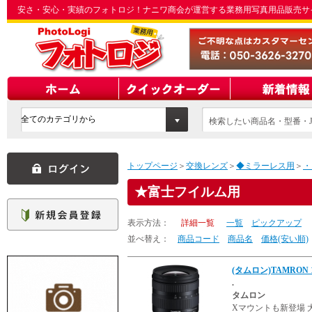
安さ・安心・実績のフォトロジ！ナニワ商会が運営する業務用写真用品販売サ
検索したい商品名・型番・J
てください
トップページ
＞
交換レンズ
＞
◆ミラーレス用
＞
・
富士フイルム用
表示方法：
詳細一覧
一覧
ピックアップ
並べ替え：
商品コード
商品名
価格(安い順)
(タムロン)TAMRON 11
.
タムロン
Xマウントも新登場 大