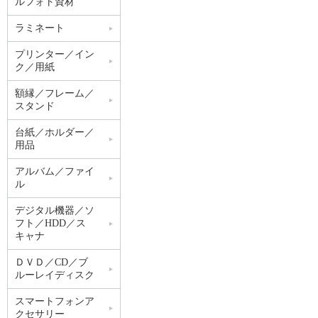
ルフォト資材
ラミネート
プリンター／イン
ク／用紙
額縁／フレーム／
スタンド
台紙／ホルダー／
用品
アルバム／ファイ
ル
デジタル機器／ソ
フト／HDD／ス
キャナ
ＤＶＤ／CD／ブ
ルーレイディスク
スマートフォンア
クセサリー