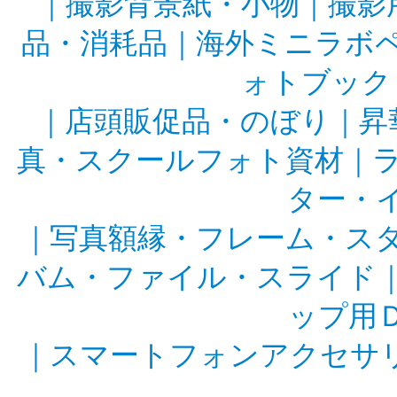
｜
撮影背景紙・小物
｜
撮影
品・消耗品
｜
海外ミニラボ
ォトブック
｜
店頭販促品・のぼり
｜
昇
真・スクールフォト資材
｜
ター・
｜
写真額縁・フレーム・ス
バム・ファイル・スライド
ップ用
｜
スマートフォンアクセサ