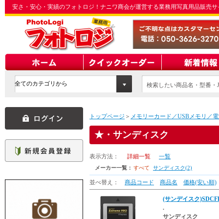
安さ・安心・実績のフォトロジ！ナニワ商会が運営する業務用写真用品販売サ
検索したい商品名・型番・J
てください
トップページ
＞
メモリーカード／USBメモリ／電
・サンディスク
表示方法：
詳細一覧
一覧
メーカー一覧：
すべて
サンディスク(2)
並べ替え：
商品コード
商品名
価格(安い順)
(サンデイスク)SDCFE-2
.
サンディスク