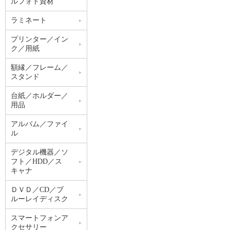
ルフォト資材
ラミネート
プリンター／イン
ク／用紙
額縁／フレーム／
スタンド
台紙／ホルダー／
用品
アルバム／ファイ
ル
デジタル機器／ソ
フト／HDD／ス
キャナ
ＤＶＤ／CD／ブ
ルーレイディスク
スマートフォンア
クセサリー