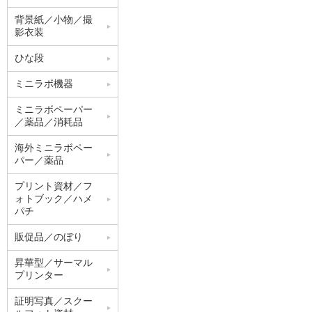
背景紙／小物／撮
影衣装
ひな段
ミニラボ機器
ミニラボペーパー
／薬品／消耗品
海外ミニラボペー
パー／薬品
プリント資材／フ
ォトブック／ハメ
パチ
販促品／のぼり
昇華型／サーマル
プリンター
証明写真／スクー