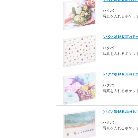
.
ハクバ
写真を入れるポケッ
(ハクバ)HAKUBA 
.
ハクバ
写真を入れるポケッ
(ハクバ)HAKUBA 
.
ハクバ
写真を入れるポケッ
(ハクバ)HAKUBA 
.
ハクバ
写真を入れるポケッ