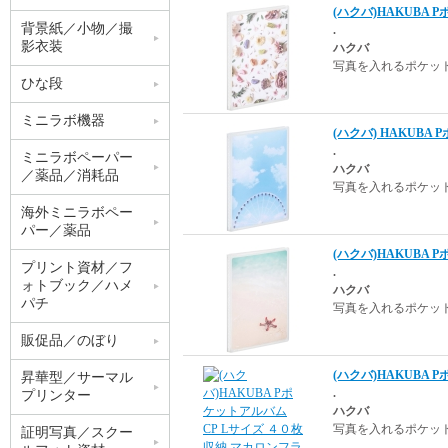
(ハクバ)HAKUBA 
背景紙／小物／撮
.
影衣装
ハクバ
写真を入れるポケッ
ひな段
ミニラボ機器
(ハクバ) HAKUBA
.
ミニラボペーパー
ハクバ
／薬品／消耗品
写真を入れるポケッ
海外ミニラボペー
パー／薬品
(ハクバ)HAKUBA 
プリント資材／フ
.
ォトブック／ハメ
ハクバ
パチ
写真を入れるポケッ
販促品／のぼり
(ハクバ)HAKUBA
昇華型／サーマル
.
プリンター
ハクバ
写真を入れるポケッ
証明写真／スクー