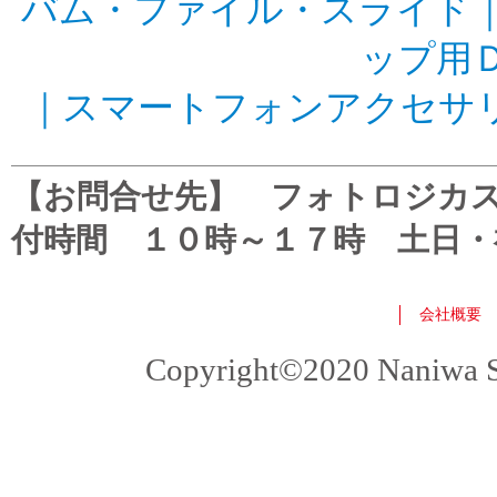
バム・ファイル・スライド
ップ用
｜
スマートフォンアクセサ
【お問合せ先】 フォトロジカスタマ
付時間 １０時～１７時 土日・
会社概要
Copyright©2020 Naniwa Sho