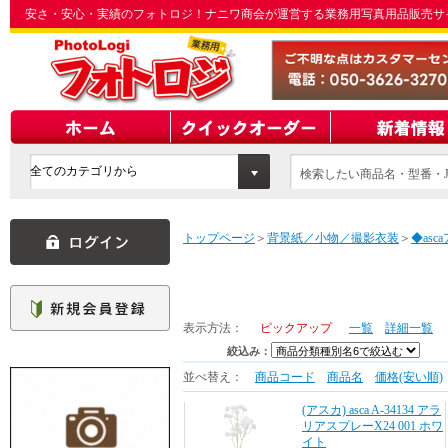
安さ・安心・実績のフォトロジ！ナニワ商会が運営する業務用写真用品販売サ
検索したい商品名・型番・J
てください
トップページ
＞
背景紙／小物／撮影衣装
＞
◆as
表示方法：
ピックアップ
一覧
詳細一覧
絞込み：
並べ替え：
商品コード
商品名
価格(安い順)
(アスカ) asca A-34134 アラ
リアスプレーX24 001 ホワ
イト