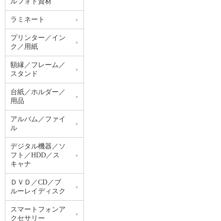
ルフォト資材
ラミネート
プリンター／イン
ク／用紙
額縁／フレーム／
スタンド
台紙／ホルダー／
用品
アルバム／ファイ
ル
デジタル機器／ソ
フト／HDD／ス
キャナ
ＤＶＤ／CD／ブ
ルーレイディスク
スマートフォンア
クセサリー