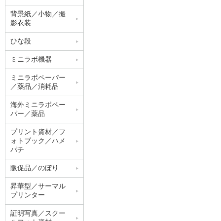
背景紙／小物／撮
影衣装
ひな段
ミニラボ機器
ミニラボペーパー
／薬品／消耗品
海外ミニラボペー
パー／薬品
プリント資材／フ
ォトブック／ハメ
パチ
販促品／のぼり
昇華型／サーマル
プリンター
証明写真／スクー