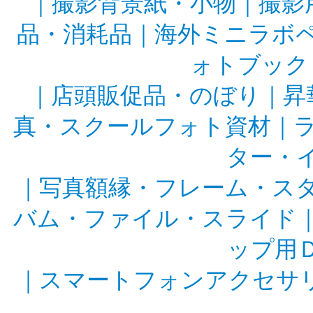
｜
撮影背景紙・小物
｜
撮影
品・消耗品
｜
海外ミニラボ
ォトブック
｜
店頭販促品・のぼり
｜
昇
真・スクールフォト資材
｜
ター・
｜
写真額縁・フレーム・ス
バム・ファイル・スライド
ップ用
｜
スマートフォンアクセサ