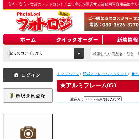
安さ・安心・実績のフォトロジ！ナニワ商会が運営する業務用写真用品販売サ
検索したい商品名・型番・J
てください
トップページ
＞
額縁／フレーム／スタンド
＞
◆キ
アルミフレーム050
絞込み：