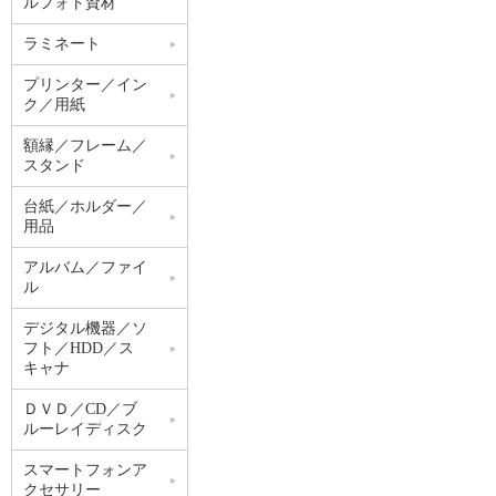
ルフォト資材
ラミネート
プリンター／イン
ク／用紙
額縁／フレーム／
スタンド
台紙／ホルダー／
用品
アルバム／ファイ
ル
デジタル機器／ソ
フト／HDD／ス
キャナ
ＤＶＤ／CD／ブ
ルーレイディスク
スマートフォンア
クセサリー