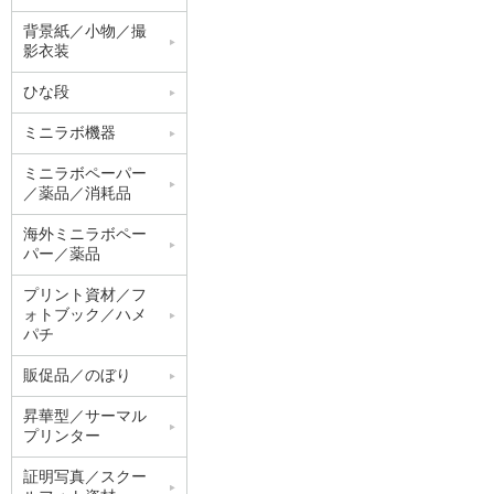
背景紙／小物／撮
影衣装
ひな段
ミニラボ機器
ミニラボペーパー
／薬品／消耗品
海外ミニラボペー
パー／薬品
プリント資材／フ
ォトブック／ハメ
パチ
販促品／のぼり
昇華型／サーマル
プリンター
証明写真／スクー