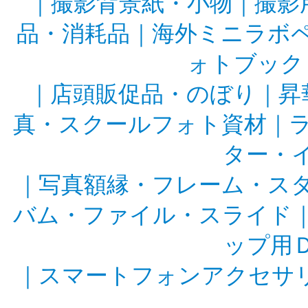
｜
撮影背景紙・小物
｜
撮影
品・消耗品
｜
海外ミニラボ
ォトブック
｜
店頭販促品・のぼり
｜
昇
真・スクールフォト資材
｜
ター・
｜
写真額縁・フレーム・ス
バム・ファイル・スライド
ップ用
｜
スマートフォンアクセサ