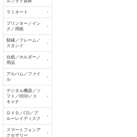
ルフォト資材
ラミネート
プリンター／イン
ク／用紙
額縁／フレーム／
スタンド
台紙／ホルダー／
用品
アルバム／ファイ
ル
デジタル機器／ソ
フト／HDD／ス
キャナ
ＤＶＤ／CD／ブ
ルーレイディスク
スマートフォンア
クセサリー