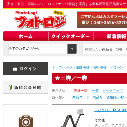
安さ・安心・実績のフォトロジ！ナニワ商会が運営する業務用写真用品販売サ
検索したい商品名・型番・J
てください
トップページ
＞
撮影機材／照明機材／ドローン／
三脚／一脚
表示方法：
詳細一覧
一覧
ピックアップ
並べ替え：
商品コード
商品名
価格(安い順)
（ハクバ）HAKUBA
.
その他
グリップ、エクステン