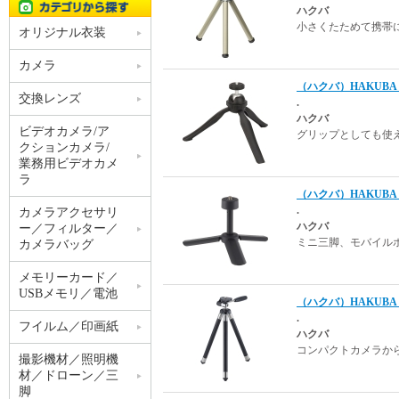
ハクバ
小さくたためて携帯
オリジナル衣装
カメラ
（ハクバ）HAKUBA
交換レンズ
.
ハクバ
ビデオカメラ/ア
グリップとしても使
クションカメラ/
業務用ビデオカメ
ラ
（ハクバ）HAKUBA 
.
カメラアクセサリ
ハクバ
ー／フィルター／
ミニ三脚、モバイル
カメラバッグ
メモリーカード／
USBメモリ／電池
（ハクバ）HAKUBA 
.
フイルム／印画紙
ハクバ
コンパクトカメラか
撮影機材／照明機
材／ドローン／三
脚