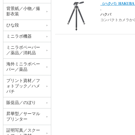
（ハクバ）HAKUBA 
背景紙／小物／撮
.
影衣装
ハクバ
コンパクトカメラか
ひな段
ミニラボ機器
ミニラボペーパー
／薬品／消耗品
海外ミニラボペー
パー／薬品
プリント資材／フ
ォトブック／ハメ
パチ
販促品／のぼり
昇華型／サーマル
プリンター
証明写真／スクー