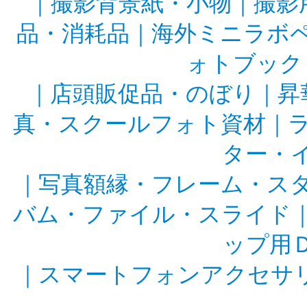
｜
撮影背景紙・小物
｜
撮影
品・消耗品
｜
海外ミニラボ
ォトブック
｜
店頭販促品・のぼり
｜
昇
真・スクールフォト資材
｜
ター・
｜
写真額縁・フレーム・ス
バム・ファイル・スライド
ップ用
｜
スマートフォンアクセサ