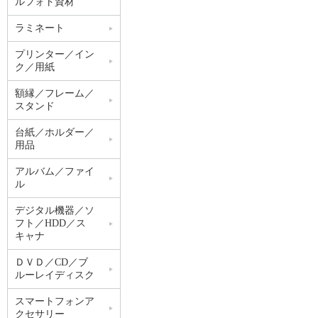
ルフォト資材
ラミネート
プリンター／イン
ク／用紙
額縁／フレーム／
スタンド
台紙／ホルダー／
用品
アルバム／ファイ
ル
デジタル機器／ソ
フト／HDD／ス
キャナ
ＤＶＤ／CD／ブ
ルーレイディスク
スマートフォンア
クセサリー