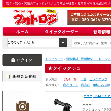
安さ・安心・実績のフォトロジ！ナニワ商会が運営する業務用写真用品販売サ
検索したい商品名・型番・J
てください
トップページ
＞
撮影機材／照明機材／ドローン／
クイックシュー
表示方法：
詳細一覧
一覧
ピックアップ
並べ替え：
商品コード
商品名
価格(安い順)
(ハクバ)HAKUBA
.
ハクバ
アクションカメラを