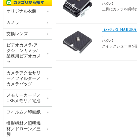
ハクバ
三脚にカメラを瞬時
オリジナル衣装
カメラ
（ハクバ）HAKUBA 
交換レンズ
.
ハクバ
ビデオカメラ/ア
クイックシューIII
クションカメラ/
業務用ビデオカメ
ラ
カメラアクセサリ
ー／フィルター／
カメラバッグ
メモリーカード／
USBメモリ／電池
フイルム／印画紙
撮影機材／照明機
材／ドローン／三
脚