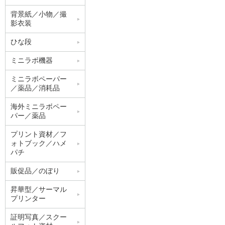
背景紙／小物／撮
影衣装
ひな段
ミニラボ機器
ミニラボペーパー
／薬品／消耗品
海外ミニラボペー
パー／薬品
プリント資材／フ
ォトブック／ハメ
パチ
販促品／のぼり
昇華型／サーマル
プリンター
証明写真／スクー