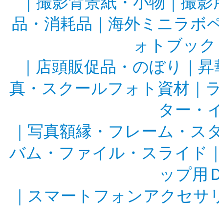
｜
撮影背景紙・小物
｜
撮影
品・消耗品
｜
海外ミニラボ
ォトブック
｜
店頭販促品・のぼり
｜
昇
真・スクールフォト資材
｜
ター・
｜
写真額縁・フレーム・ス
バム・ファイル・スライド
ップ用
｜
スマートフォンアクセサ