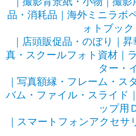
｜
撮影背景紙・小物
｜
撮影
品・消耗品
｜
海外ミニラボ
ォトブック
｜
店頭販促品・のぼり
｜
昇
真・スクールフォト資材
｜
ター・
｜
写真額縁・フレーム・ス
バム・ファイル・スライド
ップ用
｜
スマートフォンアクセサ