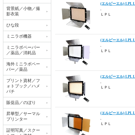
(エルピーエル) LPL L
背景紙／小物／撮
.
影衣装
ＬＰＬ
ひな段
ミニラボ機器
(エルピーエル) LPL 
.
ミニラボペーパー
ＬＰＬ
／薬品／消耗品
海外ミニラボペー
パー／薬品
(エルピーエル) LPL L
プリント資材／フ
.
ォトブック／ハメ
ＬＰＬ
パチ
販促品／のぼり
(エルピーエル) LPL 
昇華型／サーマル
.
プリンター
ＬＰＬ
証明写真／スクー