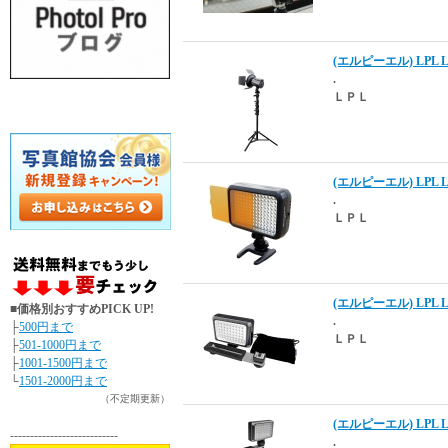
(エルピーエル) LPL L
.
ＬＰＬ
(エルピーエル) LPL L
.
ＬＰＬ
(エルピーエル) LPL 
■価格別おすすめPICK UP!
.
├
500円まで
ＬＰＬ
├
501-1000円まで
├
1001-1500円まで
└
1501-2000円まで
（不定期更新）
(エルピーエル) LPL L
---------------------------
.