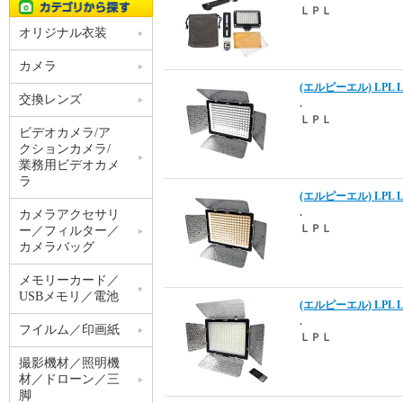
ＬＰＬ
オリジナル衣装
カメラ
(エルピーエル) LPL L
交換レンズ
.
ＬＰＬ
ビデオカメラ/ア
クションカメラ/
業務用ビデオカメ
ラ
(エルピーエル) LPL L
.
カメラアクセサリ
ＬＰＬ
ー／フィルター／
カメラバッグ
メモリーカード／
USBメモリ／電池
(エルピーエル) LPL L
.
フイルム／印画紙
ＬＰＬ
撮影機材／照明機
材／ドローン／三
脚