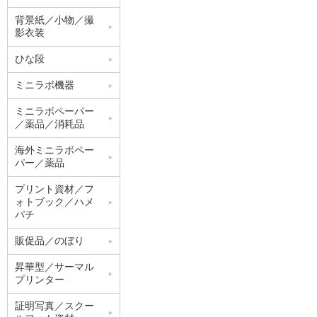
背景紙／小物／撮
影衣装
ひな段
ミニラボ機器
ミニラボペーパー
／薬品／消耗品
海外ミニラボペー
パー／薬品
プリント資材／フ
ォトブック／ハメ
パチ
販促品／のぼり
昇華型／サーマル
プリンター
証明写真／スクー