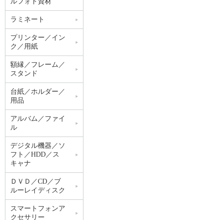
ルフォト資材
ラミネート
プリンター／イン
ク／用紙
額縁／フレーム／
スタンド
台紙／ホルダー／
用品
アルバム／ファイ
ル
デジタル機器／ソ
フト／HDD／ス
キャナ
ＤＶＤ／CD／ブ
ルーレイディスク
スマートフォンア
クセサリー