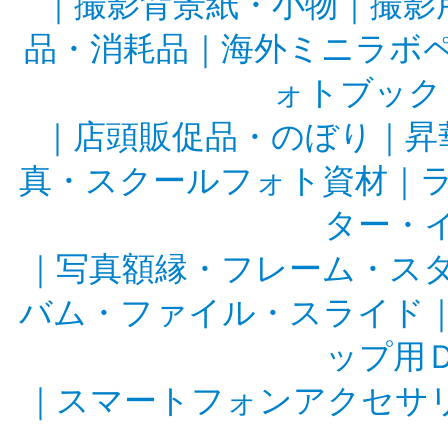
｜
撮影背景紙・小物
｜
撮影
品・消耗品
｜
海外ミニラボ
ォトブック
｜
店頭販促品・のぼり
｜
昇
真・スクールフォト資材
｜
ター・
｜
写真額縁・フレーム・ス
バム・ファイル・スライド
ップ用
｜
スマートフォンアクセサ