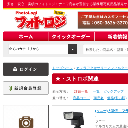
安さ・安心・実績のフォトロジ！ナニワ商会が運営する業務用写真用品販売サ
検索したい商品名・型番・J
てください
トップページ
＞
カメラアクセサリー／フィルター
・ストロボ関連
表示方法：
詳細一覧
一覧
ピックアップ
並べ替え：
商品コード
商品名
価格(安い順)
(ソニー) SONY フラ
.
ソニー
アルゴリズムの最適