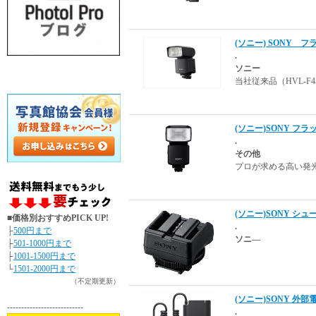
(ソニー) SONY フラ
.
ソニー
当社従来品（HVL-
(ソニー)SONY フラッ
.
その他
プロが求める高い発
(ソニー)SONY シュ
■価格別おすすめPICK UP!
.
├
500円まで
ソニ―
├
501-1000円まで
├
1001-1500円まで
└
1501-2000円まで
（不定期更新）
(ソニー)SONY 外部
---------------------------
.