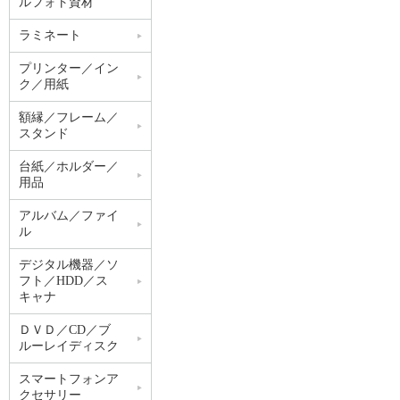
ルフォト資材
ラミネート
プリンター／イン
ク／用紙
額縁／フレーム／
スタンド
台紙／ホルダー／
用品
アルバム／ファイ
ル
デジタル機器／ソ
フト／HDD／ス
キャナ
ＤＶＤ／CD／ブ
ルーレイディスク
スマートフォンア
クセサリー