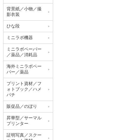
背景紙／小物／撮
影衣装
ひな段
ミニラボ機器
ミニラボペーパー
／薬品／消耗品
海外ミニラボペー
パー／薬品
プリント資材／フ
ォトブック／ハメ
パチ
販促品／のぼり
昇華型／サーマル
プリンター
証明写真／スクー