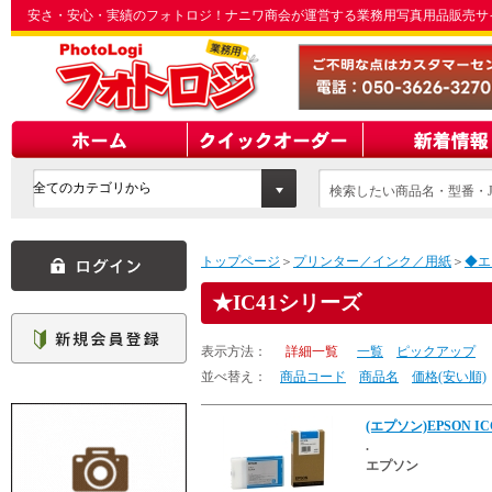
安さ・安心・実績のフォトロジ！ナニワ商会が運営する業務用写真用品販売サ
検索したい商品名・型番・J
てください
トップページ
＞
プリンター／インク／用紙
＞
◆エ
IC41シリーズ
表示方法：
詳細一覧
一覧
ピックアップ
並べ替え：
商品コード
商品名
価格(安い順)
(エプソン)EPSON I
.
エプソン