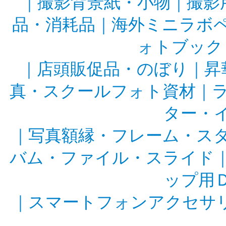
｜
撮影背景紙・小物
｜
撮影
品・消耗品
｜
海外ミニラボ
ォトブック
｜
店頭販促品・のぼり
｜
昇
真・スクールフォト資材
｜
ター・
｜
写真額縁・フレーム・ス
バム・ファイル・スライド
ップ用
｜
スマートフォンアクセサ