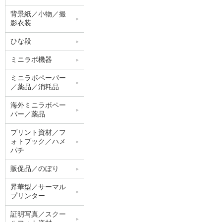
背景紙／小物／撮
影衣装
ひな段
ミニラボ機器
ミニラボペーパー
／薬品／消耗品
海外ミニラボペー
パー／薬品
プリント資材／フ
ォトブック／ハメ
パチ
販促品／のぼり
昇華型／サーマル
プリンター
証明写真／スクー