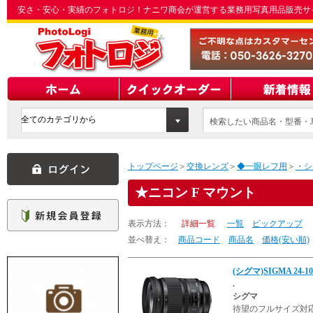
安さ・安心・実績のフォトロジ！ナニワ商会が運営する業務用写真用品販売サ
検索したい商品名・型番・J
てください
トップページ
＞
交換レンズ
＞
◆一眼レフ用
＞
・シ
ニコン F マウント
表示方法：
詳細一覧
一覧
ピックアップ
並べ替え：
商品コード
商品名
価格(安い順)
(シグマ)SIGMA 24-
.
シグマ
待望のフルサイズ対