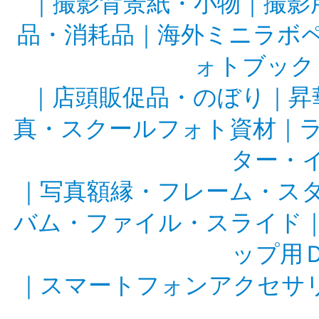
｜
撮影背景紙・小物
｜
撮影
品・消耗品
｜
海外ミニラボ
ォトブック
｜
店頭販促品・のぼり
｜
昇
真・スクールフォト資材
｜
ター・
｜
写真額縁・フレーム・ス
バム・ファイル・スライド
ップ用
｜
スマートフォンアクセサ