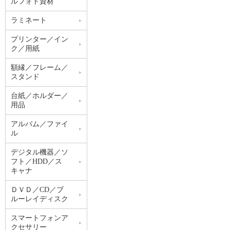
ルフォト資材
ラミネート
プリンター／イン
ク／用紙
額縁／フレーム／
スタンド
台紙／ホルダー／
用品
アルバム／ファイ
ル
デジタル機器／ソ
フト／HDD／ス
キャナ
ＤＶＤ／CD／ブ
ルーレイディスク
スマートフォンア
クセサリー