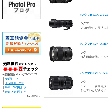
(シグマ)SIGMA 70-2
.
シグマ
プロの厳しい要求に
(シグマ)SIGMA 50
.
シグマ
超高画素時代にふさ
(シグマ)SIGMA 18
■価格別おすすめPICK UP!
.
├
500円まで
シグマ
├
501-1000円まで
※メーカー在庫稀少
├
1001-1500円まで
させていただきます
└
1501-2000円まで
（不定期更新）
---------------------------