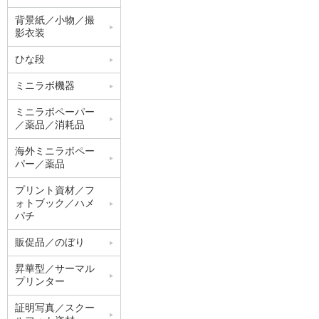
背景紙／小物／撮
影衣装
ひな段
ミニラボ機器
ミニラボペーパー
／薬品／消耗品
海外ミニラボペー
パー／薬品
プリント資材／フ
ォトブック／ハメ
パチ
販促品／のぼり
昇華型／サーマル
プリンター
証明写真／スクー