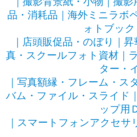
｜
撮影背景紙・小物
｜
撮影
品・消耗品
｜
海外ミニラボ
ォトブック
｜
店頭販促品・のぼり
｜
昇
真・スクールフォト資材
｜
ター・
｜
写真額縁・フレーム・ス
バム・ファイル・スライド
ップ用
｜
スマートフォンアクセサ