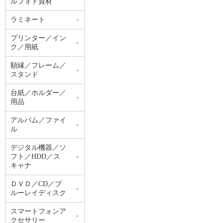
ルフォト資材
ラミネート
プリンター／イン
ク／用紙
額縁／フレーム／
スタンド
台紙／ホルダー／
用品
アルバム／ファイ
ル
デジタル機器／ソ
フト／HDD／ス
キャナ
ＤＶＤ／CD／ブ
ルーレイディスク
スマートフォンア
クセサリー