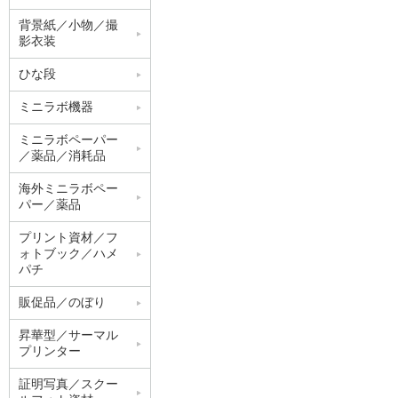
背景紙／小物／撮
影衣装
ひな段
ミニラボ機器
ミニラボペーパー
／薬品／消耗品
海外ミニラボペー
パー／薬品
プリント資材／フ
ォトブック／ハメ
パチ
販促品／のぼり
昇華型／サーマル
プリンター
証明写真／スクー