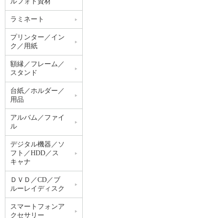
ルフォト資材
ラミネート
プリンター／イン
ク／用紙
額縁／フレーム／
スタンド
台紙／ホルダー／
用品
アルバム／ファイ
ル
デジタル機器／ソ
フト／HDD／ス
キャナ
ＤＶＤ／CD／ブ
ルーレイディスク
スマートフォンア
クセサリー