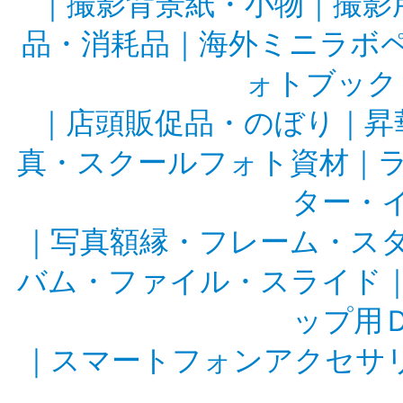
｜
撮影背景紙・小物
｜
撮影
品・消耗品
｜
海外ミニラボ
ォトブック
｜
店頭販促品・のぼり
｜
昇
真・スクールフォト資材
｜
ター・
｜
写真額縁・フレーム・ス
バム・ファイル・スライド
ップ用
｜
スマートフォンアクセサ