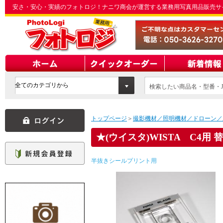
安さ・安心・実績のフォトロジ！ナニワ商会が運営する業務用写真用品販売サ
検索したい商品名・型番・J
てください
トップページ
＞
撮影機材／照明機材／ドローン／
(ウイスタ)WISTA C4用
半抜きシールプリント用