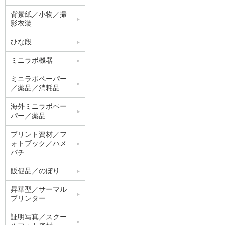
背景紙／小物／撮
影衣装
ひな段
ミニラボ機器
ミニラボペーパー
／薬品／消耗品
海外ミニラボペー
パー／薬品
プリント資材／フ
ォトブック／ハメ
パチ
販促品／のぼり
昇華型／サーマル
プリンター
証明写真／スクー