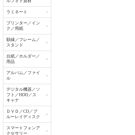
ルフォト資材
ラミネート
プリンター／イン
ク／用紙
額縁／フレーム／
スタンド
台紙／ホルダー／
用品
アルバム／ファイ
ル
デジタル機器／ソ
フト／HDD／ス
キャナ
ＤＶＤ／CD／ブ
ルーレイディスク
スマートフォンア
クセサリー