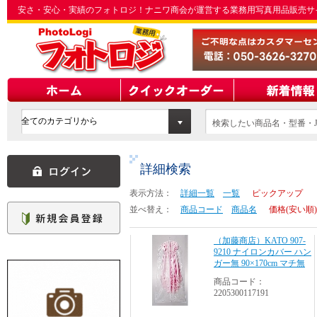
安さ・安心・実績のフォトロジ！ナニワ商会が運営する業務用写真用品販売サ
検索したい商品名・型番・J
てください
詳細検索
表示方法：
詳細一覧
一覧
ピックアップ
並べ替え：
商品コード
商品名
価格(安い順)
（加藤商店）KATO 907-
9210 ナイロンカバー ハン
ガー無 90×170cm マチ無
商品コード：
2205300117191