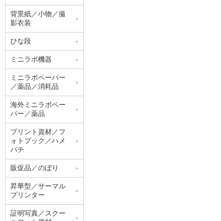
背景紙／小物／撮
影衣装
ひな段
ミニラボ機器
ミニラボペーパー
／薬品／消耗品
海外ミニラボペー
パー／薬品
プリント資材／フ
ォトブック／ハメ
パチ
販促品／のぼり
昇華型／サーマル
プリンター
証明写真／スクー