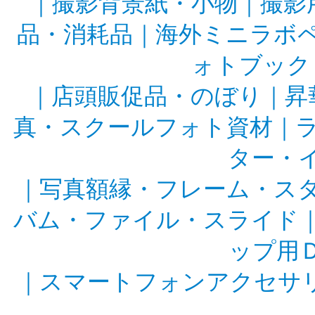
｜
撮影背景紙・小物
｜
撮影
品・消耗品
｜
海外ミニラボ
ォトブック
｜
店頭販促品・のぼり
｜
昇
真・スクールフォト資材
｜
ター・
｜
写真額縁・フレーム・ス
バム・ファイル・スライド
ップ用
｜
スマートフォンアクセサ